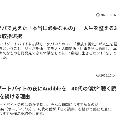
2025.10.16
ゾバで見えた「本当に必要なもの」｜人生を整える3
の取捨選択
代でリゾートバイトに挑戦して気づいたのは、「手放す勇気」が人生を軽
るということ。リゾバを通してモノ・人間関係・仕事を見つめ直し、本
大切なものを再発見できた体験をもとに、“身軽に生きるヒント”をまと
した。
2025.10.14
ゾートバイトの夜にAudibleを｜40代の僕が“聴く読
”を続ける理由
ートバイトの夜は静かで長い。そんな時間におすすめなのが
dible（オーディブル）。40代の僕が「聴く読書」を続けて感じた変化
おすすめ作品を紹介します。