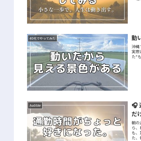
動
40代でやってみた
沖縄
実際
た“

Audible
だ
朝の
ら、
も、
た、