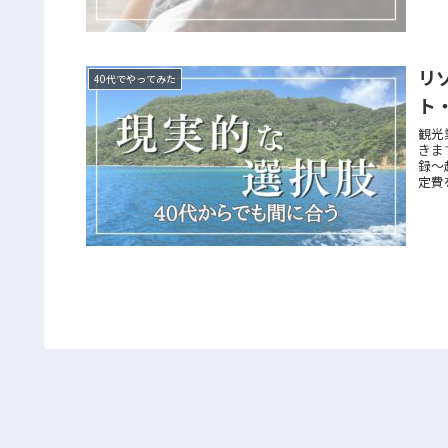
リ
40代でやってみた
ト
観光
きま
録〜
定費