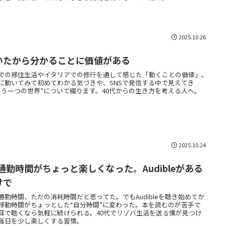
2025.10.26
いたから分かることに価値がある
での移住生活やイタリアでの修行を通して感じた「動くことの価値」。
に動いてみて初めてわかる気づきや、SNSで発信する中で見えてき
もう一つの世界”について綴ります。40代からの生き方を考える人へ。
2025.10.24
 通勤時間がちょっと楽しくなった。Audibleがある
けで
通勤時間、ただの消耗時間だと思ってた。でもAudibleを聴き始めてか
移動時間がちょっとした“自分時間”に変わった。本を読むのが苦手で
耳で聴くなら気軽に続けられる。40代でリゾバ生活を送る僕が見つけ
毎日を少し楽しくする習慣。