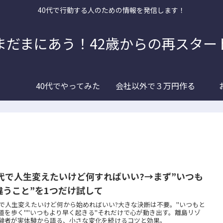
40代で行動する人のための情報を発信します！
まだまにあう！42歳からの再スター
40代でやってみた
会社以外で３万円作る
0代で人生変えたいけど何すればいい?→まず”いつも
違うこと”を1つだけ試して
代で人生変えたいけど何から始めればいい?大きな決断は不要。"いつもと
道を歩く""いつもより早く起きる"それだけで心が動き出す。離島リゾ
験者が実体験から語る、小さな変化を続けるコツと効果。