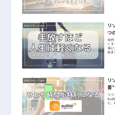
リ
40代でやってみた
つ
40
くす
当に
めま
リ
40代でやってみた
書
リゾ
Au
と、