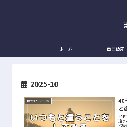
ホーム
自己破産
2025-10
4
40代でやってみた
と
40
違う
バ経