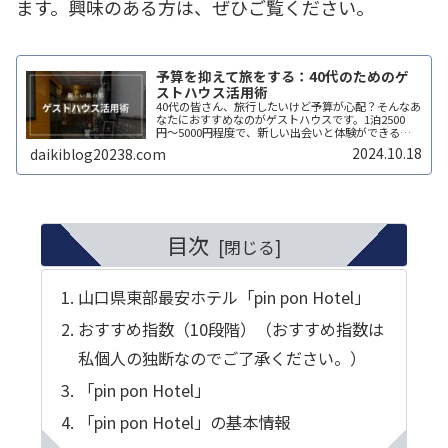
ます。興味のある方は、ぜひご覧ください。
予算を抑えて旅をする：40代のためのゲ
ストハウス活用術
40代の皆さん、旅行したいけど予算が心配？そんなあ
なたにおすすめなのがゲストハウスです。1泊2500
円〜5000円程度で、新しい出会いと体験ができる魅
力的な宿泊先です。ゲストハウスでは、安全面とマナ
2024.10.18
daikiblog20238.com
ーに気をつけ、設備やルールを事前に確認しましょ
う。ホテル並みのサービスは期待できませんが、その
分リーズナブル。チェックイン時間の確認も忘れず
に。最大の魅力は多様な人との交流。40代の経験を活
かしつつ、新しい視点も得られます。また、地元情報
の宝庫でもあります。ゲストハウスは、経済的な理由
で旅を諦めていた方に新たな可能性を開いてくれま
目次
す。第二の青春、始めてみませんか？
山口県東部最安ホテル「pin pon Hotel」
おすすめ指数（10段階）（おすすめ指数は
私個人の独断なのでご了承ください。）
「pin pon Hotel」
「pin pon Hotel」の基本情報