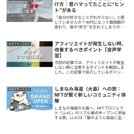
け方｜昔ハマってたことに“ヒン
ト”がある
「自分の好きなことがわからない」と感
じていませんか？40代になって価値観が
変わり、昔の“好き”を忘れてしまうのは
自然なこと。この記事では、20年ぶりに
ダーツを再開して気づいた“好きの再発
見”のヒントを紹介。過去の自分を振り返
アフィリエイトが発生しない時、
40代でやってみた
ることで、今のあなたに合う「好き」が
改善するべきポイント【音声学
見えてきます。
習】
今回の記事では、アフィリエイトが発生
しない時に注意するポイントを解説しま
した。この記事で紹介しているポイント
を改善してアフィリエイトで稼ぐ道を一
緒に探していきましょう。
しまなみ海道（大島）への旅：
40代でやってみた
NFTが繋ぐ新しいコミュニティ体
験
しまなみ海道の大島へ、NFTプロジェク
ト「LLAC」のリアル拠点オープンに参加
する旅。LLACは「猫のように自由に生き
る」をコンセプトにした新しいコミュニ
ティ。海を望む素敵なLLACハウスで、全
国から集まったNFTホルダーと交流。今