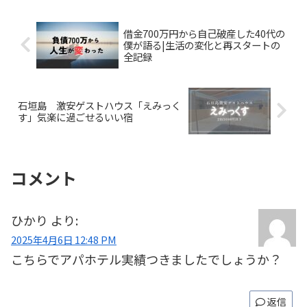
治市長も参加し、地方創生への取り組み
を実感。オンラインでしか知らなかった
仲間と実際に会え、NFTやWeb3の未来を
借金700万円から自己破産した40代の
語り合う。海鮮料理を楽しみながら親睦
僕が語る|生活の変化と再スタートの
を深め、NFTが人と地方をつなぐ新しい
全記録
可能性を体感した特別な旅だった。
石垣島 激安ゲストハウス「えみっく
す」気楽に過ごせるいい宿
コメント
ひかり
より:
2025年4月6日 12:48 PM
こちらでアパホテル実績つきましたでしょうか？
返信