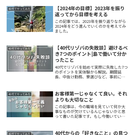
【2024年の目標】2023年を振り
40代でやってみた
返ってから目標を考える
この記事では、2023年を振り返りながら
2024年をどう進んでいくのかを考えてみ
ました。
【40代リゾバの失敗談】避けるべ
40代でやってみた
き7つのポイント|島で働いて分か
ったこと
40代でリゾバを始めて実際に失敗した7つ
のポイントを実体験から解説。期間延
長、中抜け勤務、寮選びなど、事前に知
っておけば避けられる失敗をまとめまし
た。西表島・箱根・小浜島で働いて分か
ったリアルな注意点を紹介します。
お客様第一じゃなくて良い。それ
40代でやってみた
よりも大切なこと
この記事は、今の職場を見ていて何か大
事なものが欠けているんじゃないかと思
って書いた記事です。もし今働いていて
何か違うんじゃないかと思っている人は
是非読んでみてください。
40代からの「好きなこと」の見つ
40代でやってみた