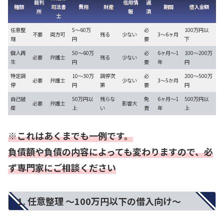
裁判
信用情
返
種類
司法書
費用
財産
期間
借入金額
所
報
済
士
任意整
5～60万
必
100万円以
不要
両方可
残る
少ない
3～6ヶ月
理
円
要
下
個人再
50～60万
必
6ヶ月～1
100～200万
必要
弁護士
残る
少ない
生
円
要
年
円
特定調
10～30万
調停次
必
200～500万
必要
弁護士
少ない
3～5か月
停
円
第
要
円
自己破
50万円以
残らな
免
6ヶ月～1
500万円以
必要
弁護士
影響大
産
上
い
責
年
上
※これはあくまでも一例です。
負債額や負債の内容によっても変わりますので、必
ず専門家にご相談ください
1. 任意整理 ～100万円以下の借入向け～