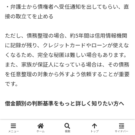
・弁護士から債権者へ受任通知を出してもらい、直
接の取立てを止める
ただし、債務整理の場合、約5年間は信用情報機関
に記録が残り、クレジットカードやローンが使えな
くなるため、完全な秘匿は難しい場合もあります。
また、家族が保証人になっている場合は、その債務
を任意整理の対象から外すよう依頼することが重要
です。
借金額別の判断基準をもっと詳しく知りたい方へ
自己破産すべきかどうかは、借金額や収入状況によ
って変わってきます。こちらの記事で、借金額別の
メニュー
ホーム
検索
トップ
サイドバー