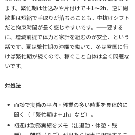
ます。繁忙期は仕込みや片付けで
＋1〜2h
、逆に閑
散期は短縮で手取りが落ちることも。中抜けシフト
だと拘束時間が長く感じやすいです。——要する
に、増減前提で体力と家計を組むのが安全、という
話です。夏は繁忙期の沖縄で働いて、冬は雪国に行
けば繁忙期が続くので、稼ぐこと自体は全く問題な
いです。
対処法
面談で実働の平均・残業の多い時期を具体的に
聞く（「繁忙期は＋1h」など）。
初週は勤務実績をメモ（出退勤・休憩・残
業）。
齟齬
（そご）が出たら担当に相談するこ