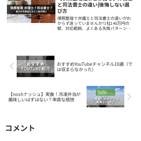
と司法書士の違い|後悔しない選
び方
債務整理で弁護士と司法書士の違いがわ
からず迷っていませんか?1社140万円の
壁、対応範囲、よくある失敗パターンを
自己破産経験者が解説。安易に選ぶと二
度手間になることも。後悔しない選び方
と無料相談の活用法をお伝えします。
おすすめYouTubeチャンネル10選（で
は収まらなかった）
【noshナッシュ】実食！冷凍弁当が
美味しいはずはない？率直な感想
コメント