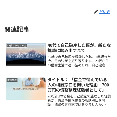
だいき
関連記事
40代で自己破産した僕が、新たな
40代でやってみた
挑戦に踏み出すまで
42歳で自己破産を経験した私。4年経った
今、その決断を振り返ります。20代から
の借金生活で追い詰められ、自己破産を
選択。確かに重荷から解放され、新たな
人生をスタートできました。沖縄でのリ
ゾートバイトや九州への移住など、新し
タイトル： 「借金で悩んでいる
債務整理
い挑戦ができています。自己破産は人そ
人の相談窓口を開いた理由｜700
れぞれですが、悩んでいる方は専門家に
万円の債務整理経験者として」
相談することをおすすめします。40代か
らの再出発、怖がらずに一歩踏み出して
700万円の借金を自己破産で整理した経験
みませんか？きっと新しい道が開けるは
者が、借金や債務整理の相談窓口を開
ずです。一緒に頑張りましょう！
設。法律の専門家ではありませんが、同
じ経験をした者として話を聞きます。一
人で抱え込まず、気軽に相談してくださ
い。