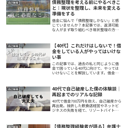
債務整理を考える前にやるべきこ
自己破産
と：現状を整理し、未来を変える
準備をする
借金に悩んで「債務整理しかない」と感
じていませんか？本記事では、返済可能
な人がまず取り組むべき現状整理の方法
を紹介。借入先ごとの金額や金利の見え
る化、環境を変える工夫、相談先（FP・
弁護士・AI活用）など、未来を変える準
【40代】これだけはしないで！借
自己破産
備のステップを解説します。
金をしている人がやってはいけな
い事
この記事では、過去の私と同じように借
金で困っている40代に向けて、やっては
いけないことを解説しています。借金で
これ以上どうしようもないと思っている
人に向けた内容です。
40代で自己破産した僕の体験談｜
自己破産
再起までのリアルな記録
40代で借金700万円を抱え、自己破産から
再出発。挫折した飲食店経営やネットビ
ジネスの失敗を経て、リゾートバイトで
人生を立て直した体験を紹介します。
【債務整理経験者が語る】弁護士
自己破産